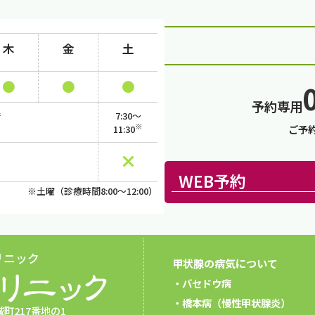
木
金
土
予約専用
で
7:30～
）
※
ご予約
11:30
WEB予約
※土曜（診療時間8:00～12:00）
リニック
甲状腺の病気について
バセドウ病
橋本病（慢性甲状腺炎）
町217番地の1