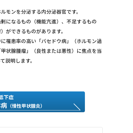
ホルモンを分泌する内分泌器官です。
過剰になるもの（機能亢進）、不足するもの
瘤）ができるものがあります。
特に罹患率の高い「バセドウ病」（ホルモン過
「甲状腺腫瘤」（良性または悪性）に焦点を当
て説明します。
低下症
本病
（慢性甲状腺炎）