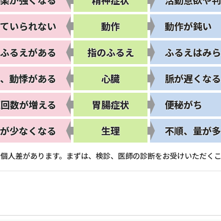
楽が強くなる
精神
症状
活動意欲や判
していられない
動作
動作が鈍い
ふるえがある
指の
ふるえ
ふるえはみら
、
動悸がある
心臓
脈が遅くなる
便回数が増える
胃腸
症状
便秘がち
が少なくなる
生理
不順、
量が多
は個人差があります。まずは、検診、医師の診断をお受けいただくこ