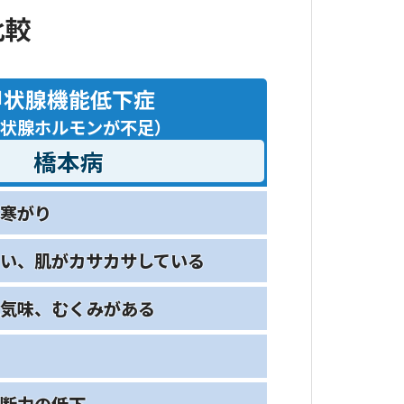
比較
甲状腺機能低下症
状腺ホルモンが
不足
）
橋本病
寒がり
い、
肌がカサカサしている
血気味、むくみがある