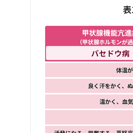
表
甲状腺機能亢進
（
甲状腺ホルモンが
過
バセドウ病
体温が
良く汗をかく、
ぬ
温かく、
血