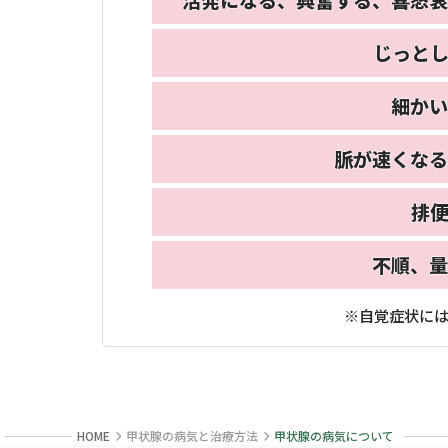
活発になる、
興奮する、
喜怒哀
じっと
細かい
脈が速くなる
排
不順、
量
※自覚症状に
HOME
甲状腺の病気と治療方法
甲状腺の病気について