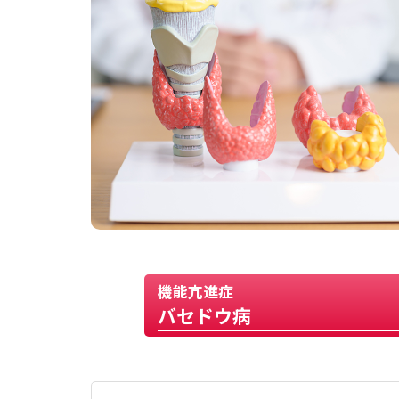
機能亢進症
バセドウ病