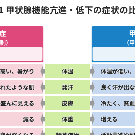
1 甲状腺機能亢進
・低下の症状の
症
剰
）
（
甲
高い、暑がり
体温
体温が低い、
れたような肌
発汗
良く汗が出な
気盛んに見える
皮膚
冷たく、
貧
減る
体重
増える