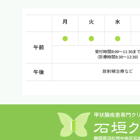
月
火
水
午前
受付時間8:00～11:30ま
（診療時間8:30～12:30
放射線治療など
午後
甲状腺疾患専門ク
静岡県浜松市中央区松城